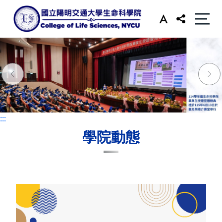
:::
:::
學院動態