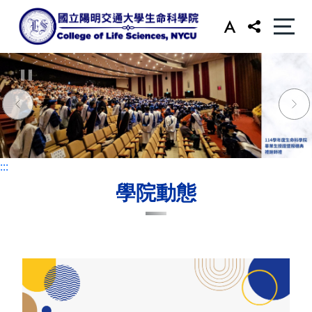
:::
:::
學院動態