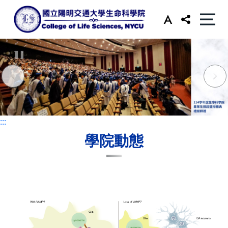
:::
:::
學院動態