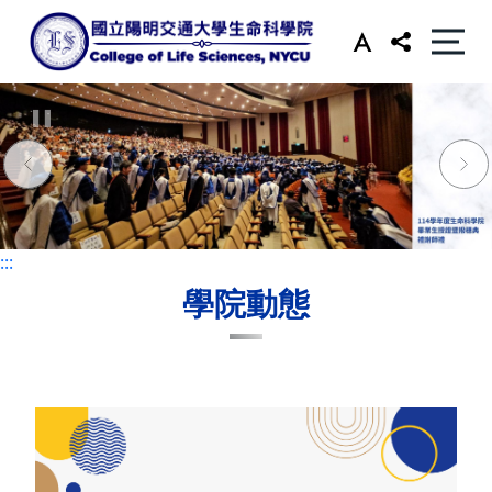
:::
:::
學院動態