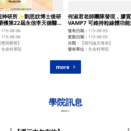
院神研所✨劉思妏博士後研
何淑君老師團隊發現，膠質
榮獲第22屆永信李天德醫藥
VAMP7 可維持粒線體功
之傑出論文獎！
多巴胺神經元，揭示神經退
115-08-06
發布日期
115-08-05
的新治療標的。
115-08-06
更新日期
115-08-05
獲獎與榮譽】
分類
【期刊論文發表】
生命科學院
發布單位
生命科學院
more
學院訊息