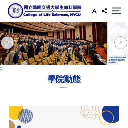
:::
:::
學院動態