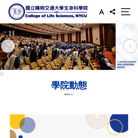
:::
:::
學院動態