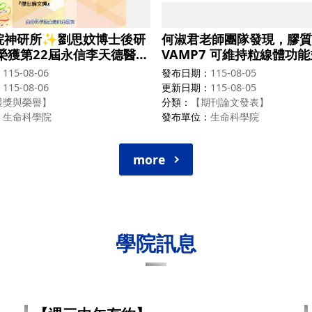
院神研所✨劉思妏博士後研
何淑君老師團隊發現，膠質
榮獲第22屆永信李天德醫藥
VAMP7 可維持粒線體功
之傑出論文獎！
多巴胺神經元，揭示神經退
115-08-06
發布日期
115-08-05
的新治療標的。
115-08-06
更新日期
115-08-05
獲獎與榮譽】
分類
【期刊論文發表】
生命科學院
發布單位
生命科學院
more
學院訊息