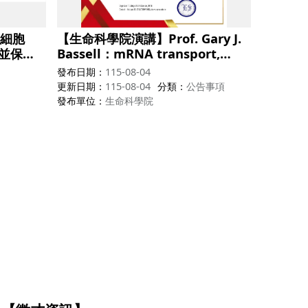
細胞
【生命科學院演講】Prof. Gary J.
能並保護
Bassell：mRNA transport,
化疾病
local protein synthesis and
發布日期
115-08-04
neurodevelopmental brain
更新日期
115-08-04
分類
公告事項
disorders
發布單位
生命科學院