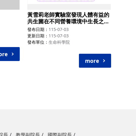
黃雪莉老師實驗室發現人體有益的
共生菌在不同營養環境中生長之分
子機制，本文發表在《Applied
發布日期
115-07-03
and Environmental
更新日期
115-07-03
Microbiology》期刊
發布單位
生命科學院
ore
more
院長
教學副院長
國際副院長