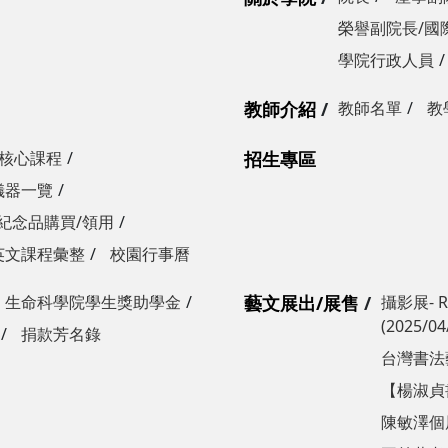
榮譽副院長/國
學院行政人員
教師介紹
教師名單
教
核心課程
招生專區
儀器一覽
紀念品購買/領用
英文課程彙整
校園行事曆
生命科學院學生獎助學金
藝文展出/展售
攝影展- 
(2025/04
捐款芳名錄
台灣書法藝術
【楊淑貞書畫
陳敏澤個展：