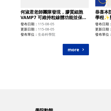
何淑君老師團隊發現，膠質細胞
恭喜本
VAMP7 可維持粒線體功能並保護
學程✨
多巴胺神經元，揭示神經退化疾病
國際代謝
發布日期
115-08-05
發布日期
的新治療標的。
更新日期
115-08-05
更新日期
發布單位
生命科學院
發布單位
more
學院動態