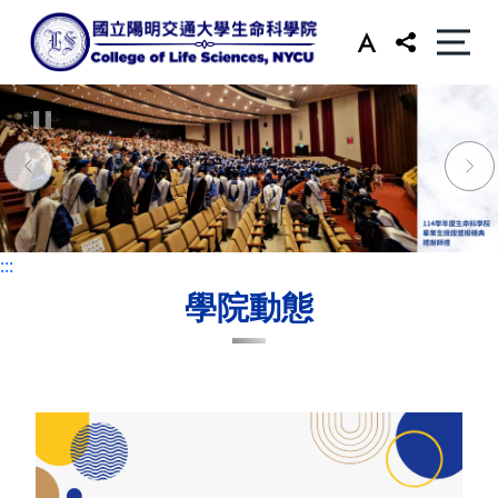
:::
:::
學院動態