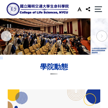
:::
:::
學院動態